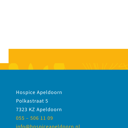
Hospice Apeldoorn
Polkastraat 5
7323 KZ Apeldoorn
055 – 506 11 09
info@hospiceapeldoorn.nl